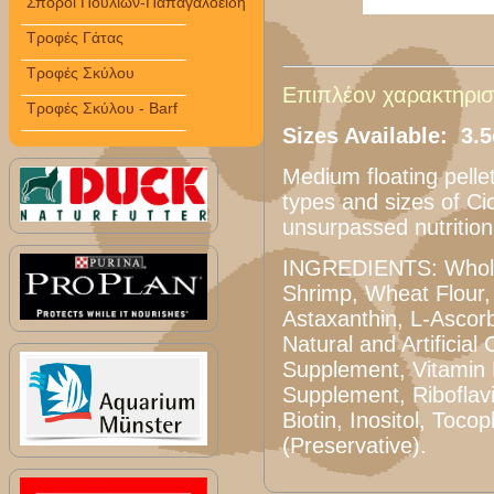
Σπόροι Πουλιών-Παπαγαλοειδή
Τροφές Γάτας
Τροφές Σκύλου
Επιπλέον χαρακτηριστ
Τροφές Σκύλου - Barf
Sizes Available: 3.
Medium floating pellet
types and sizes of Ci
unsurpassed nutrition 
INGREDIENTS: Whole
Shrimp, Wheat Flour, 
Astaxanthin, L-Ascor
Natural and Artificial
Supplement, Vitamin
Supplement, Riboflavin
Biotin, Inositol, Toco
(Preservative).