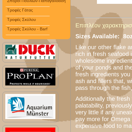
Σπόροι Πουλιών-Παπαγαλοειδή
Τροφές Γάτας
Τροφές Σκύλου
Επιπλέον χαρακτηριστ
Τροφές Σκύλου - Barf
Sizes Available: 8o
Like our other flake 
rich in fresh seafood
wholesome ingredients
of your ponds and the
fresh ingredients you
ash and fillers that, 
pass through the fish
Additionally the fresh 
palatability, previous
very little if any une
pay more for Omega 
expensive food to mak