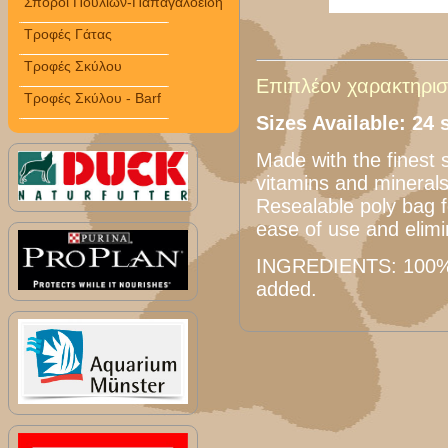
Σπόροι Πουλιών-Παπαγαλοειδή
Τροφές Γάτας
Τροφές Σκύλου
Επιπλέον χαρακτηριστ
Τροφές Σκύλου - Barf
Sizes Available: 24 
Made with the finest 
vitamins and minerals
Resealable poly bag f
ease of use and elimi
INGREDIENTS: 100% 
added.