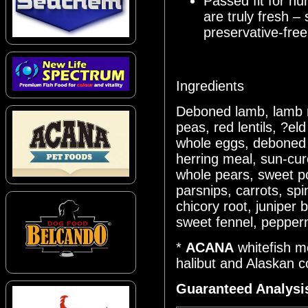
Passed fit for h
are truly fresh –
preservative-fre
Ingredients
Deboned lamb, lamb m
peas, red lentils, ?e
whole eggs, deboned wa
herring meal, sun-cur
whole pears, sweet p
parsnips, carrots, spi
chicory root, juniper 
sweet fennel, pepperm
*
ACANA
whitefish me
halibut and Alaskan c
Guaranteed Analysi