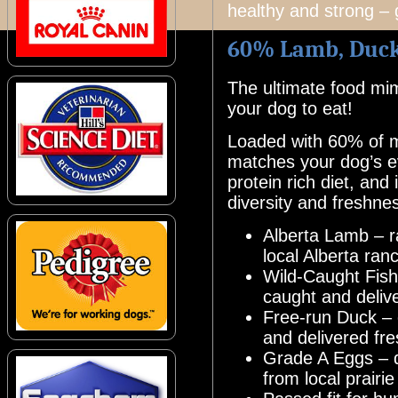
healthy and strong –
60% Lamb, Duck,
The ultimate food mi
your dog to eat!
Loaded with 60% of m
matches your dog’s e
protein rich diet, and
diversity and freshnes
Alberta Lamb – r
local Alberta ran
Wild-Caught Fish 
caught and deliv
Free-run Duck – 
and delivered fr
Grade A Eggs – d
from local prairie