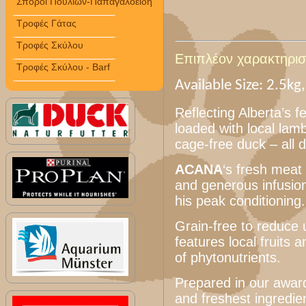
Σπόροι Πουλιών-Παπαγαλοειδή
Τροφές Γάτας
Τροφές Σκύλου
Επιπλέον χαρακτηριστ
Τροφές Σκύλου - Barf
Available Size: 2.5kg
Reflecting Alberta’s f
loaded with local lam
cage-free duck – all 
ACANA
‘s fresh meat 
and generous infusio
his peak conditioning.
Grain-free to reduce
features local fruits 
of phytonutrients.
Prepared in our awar
and freshest ingredie