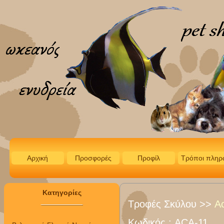
Αρχική
Προσφορές
Προφίλ
Τρόποι πληρ
Κατηγορίες
Τροφές Σκύλου
>>
A
Κωδικός :
ACA-11