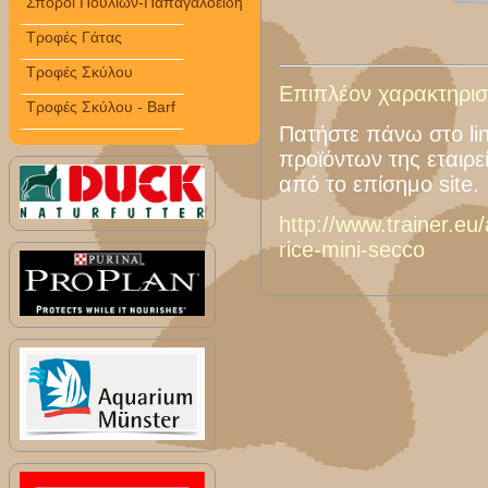
Σπόροι Πουλιών-Παπαγαλοειδή
Τροφές Γάτας
Τροφές Σκύλου
Επιπλέον χαρακτηριστ
Τροφές Σκύλου - Barf
Πατήστε πάνω στο lin
προϊόντων της εταιρε
από το επίσημο site.
http://www.trainer.eu
rice-mini-secco