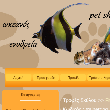
Αρχική
Προσφορές
Προφίλ
Τρόποι πληρ
Κατηγορίες
Τροφές Σκύλου
>>
Fi
Κωδικός :
trainerdog