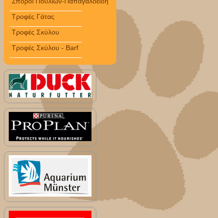
Σπόροι Πουλιών-Παπαγαλοειδή
Τροφές Γάτας
Τροφές Σκύλου
Τροφές Σκύλου - Barf