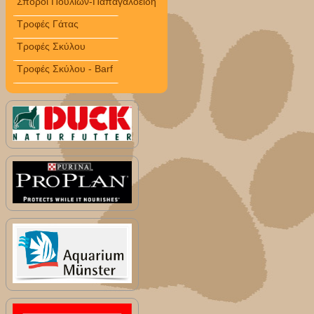
Σπόροι Πουλιών-Παπαγαλοειδή
Τροφές Γάτας
Τροφές Σκύλου
Τροφές Σκύλου - Barf