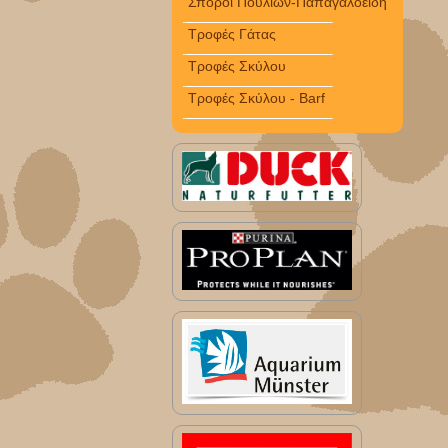
Σπόροι Πουλιών-Παπαγαλοειδή
Τροφές Γάτας
Τροφές Σκύλου
Τροφές Σκύλου - Barf