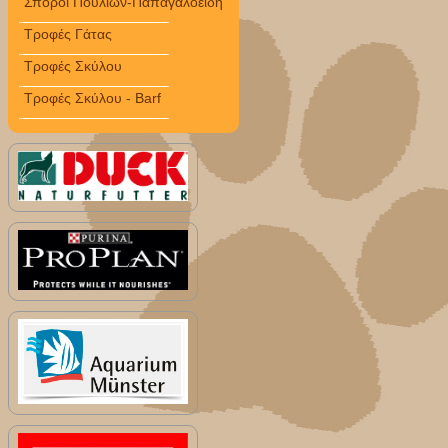
Σπόροι Πουλιών-Παπαγαλοειδή
Τροφές Γάτας
Τροφές Σκύλου
Τροφές Σκύλου - Barf