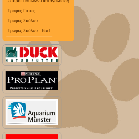
Σπόροι Πουλιών-Παπαγαλοειδή
Τροφές Γάτας
Τροφές Σκύλου
Τροφές Σκύλου - Barf