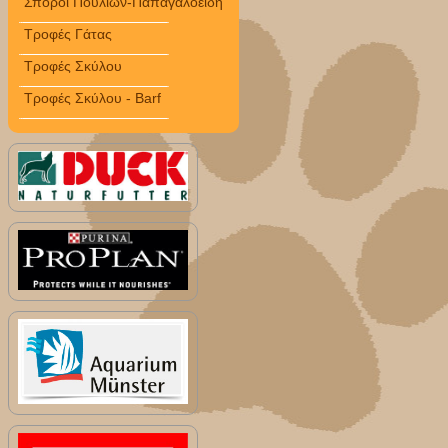
Σπόροι Πουλιών-Παπαγαλοειδή
Τροφές Γάτας
Τροφές Σκύλου
Τροφές Σκύλου - Barf